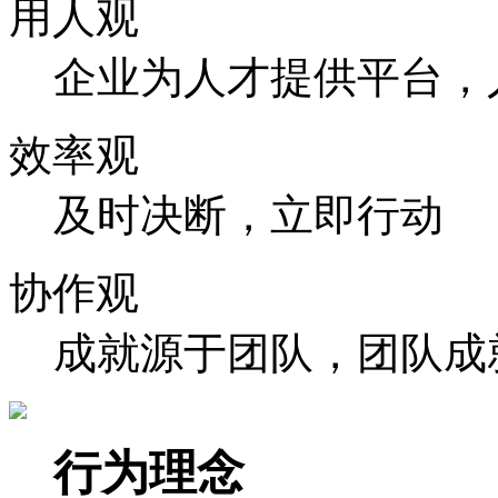
用人观
企业为人才提供平台，
效率观
及时决断，立即行动
协作观
成就源于团队，团队成
行为理念