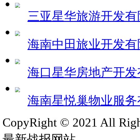
三亚星华旅游开发有
海南中田旅业开发有
海口星华房地产开发
海南星悦巢物业服务
CopyRight © 2021 All
最新战报网站