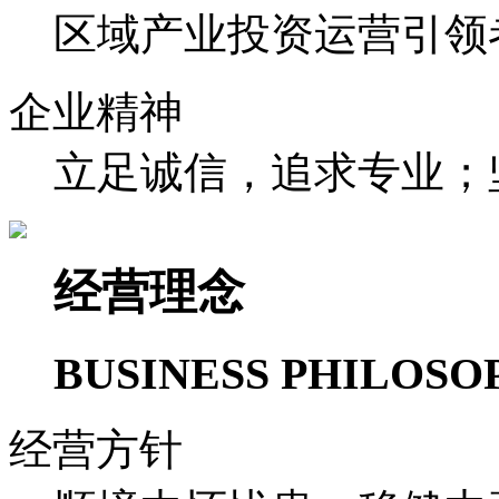
区域产业投资运营引领
企业精神
立足诚信，追求专业；
经营理念
BUSINESS PHILOSO
经营方针