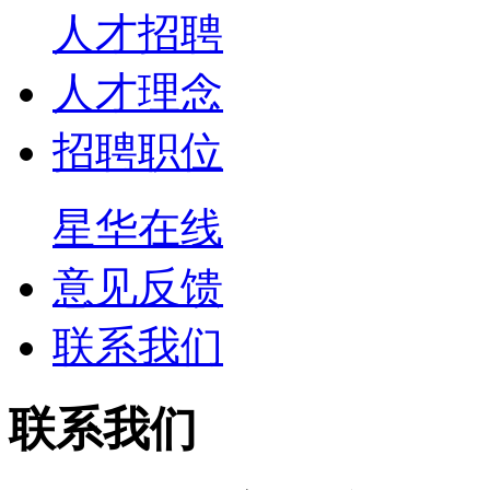
人才招聘
人才理念
招聘职位
星华在线
意见反馈
联系我们
联系我们