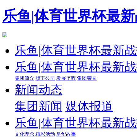
乐鱼|体育世界杯最
乐鱼|体育世界杯最新
乐鱼|体育世界杯最新
集团简介
旗下公司
发展历程
集团荣誉
新闻动态
集团新闻
媒体报道
乐鱼|体育世界杯最新
文化理念
精彩活动
星华故事