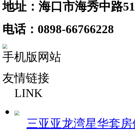
地址：海口市海秀中路51
电话：0898-66766228
手机版网站
友情链接
LINK
三亚亚龙湾星华套房